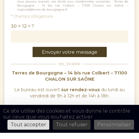
vous pouvez exercer ces droits aux coordonnées suivantes : Terres de
Bourgogne – 14 bis rue Colbert – 71100 Chalon sur Saône –
virginie@terres-de-bourgogne.fr
* Champs obligatoire
30 + 12 = ?
Envoyer votre message
my_location
Terres de Bourgogne – 14 bis rue Colbert – 71100
CHALON SUR SAÔNE
Le bureau est ouvert
sur rendez-vous
du lundi au
vendredi de 9h à 12h et de 14h à 18h.
Ce site utilise des cookies et vous donne le contrôle
Plan d’accès
sur ceux que vous souhaitez activer
Tout accepter
Tout refuser
Personnaliser